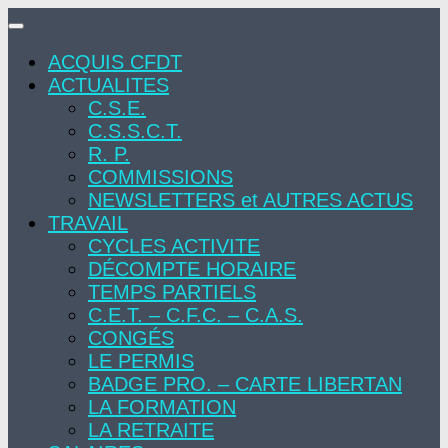
Skip
to
ACQUIS CFDT
content
ACTUALITES
C.S.E.
C.S.S.C.T.
R. P.
COMMISSIONS
NEWSLETTERS et AUTRES ACTUS
TRAVAIL
CYCLES ACTIVITE
DÉCOMPTE HORAIRE
TEMPS PARTIELS
C.E.T. – C.F.C. – C.A.S.
CONGÉS
LE PERMIS
BADGE PRO. – CARTE LIBERTAN
LA FORMATION
LA RETRAITE