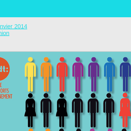
vier 2014
nion