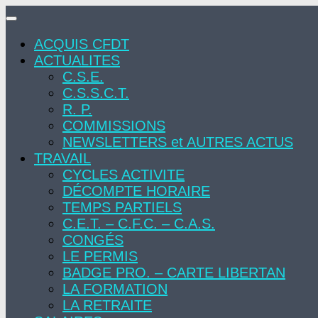
Skip
to
ACQUIS CFDT
content
ACTUALITES
C.S.E.
C.S.S.C.T.
R. P.
COMMISSIONS
NEWSLETTERS et AUTRES ACTUS
TRAVAIL
CYCLES ACTIVITE
DÉCOMPTE HORAIRE
TEMPS PARTIELS
C.E.T. – C.F.C. – C.A.S.
CONGÉS
LE PERMIS
BADGE PRO. – CARTE LIBERTAN
LA FORMATION
LA RETRAITE