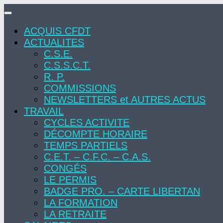
Skip
to
ACQUIS CFDT
content
ACTUALITES
C.S.E.
C.S.S.C.T.
R. P.
COMMISSIONS
NEWSLETTERS et AUTRES ACTUS
TRAVAIL
CYCLES ACTIVITE
DÉCOMPTE HORAIRE
TEMPS PARTIELS
C.E.T. – C.F.C. – C.A.S.
CONGÉS
LE PERMIS
BADGE PRO. – CARTE LIBERTAN
LA FORMATION
LA RETRAITE