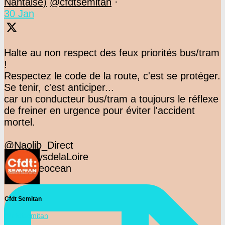
Nantaise)
@cfdtsemitan
·
30 Jan
Halte au non respect des feux priorités bus/tram
!
Respectez le code de la route, c'est se protéger.
Se tenir, c'est anticiper...
car un conducteur bus/tram a toujours le réflexe
de freiner en urgence pour éviter l'accident
mortel.
@Naolib_Direct
@F3PaysdelaLoire
@presseocean
Cfdt Semitan
@cfdtsemitan