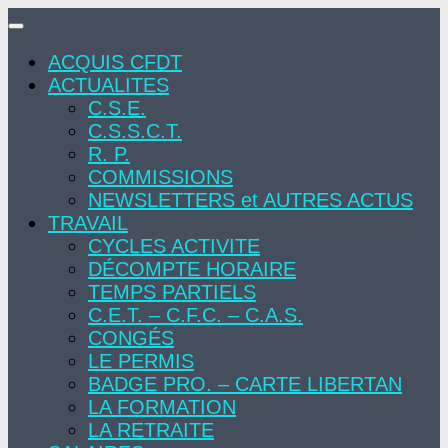
Skip
to
ACQUIS CFDT
content
ACTUALITES
C.S.E.
C.S.S.C.T.
R. P.
COMMISSIONS
NEWSLETTERS et AUTRES ACTUS
TRAVAIL
CYCLES ACTIVITE
DÉCOMPTE HORAIRE
TEMPS PARTIELS
C.E.T. – C.F.C. – C.A.S.
CONGÉS
LE PERMIS
BADGE PRO. – CARTE LIBERTAN
LA FORMATION
LA RETRAITE