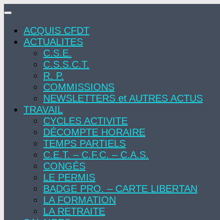
Skip
to
ACQUIS CFDT
content
ACTUALITES
C.S.E.
C.S.S.C.T.
R. P.
COMMISSIONS
NEWSLETTERS et AUTRES ACTUS
TRAVAIL
CYCLES ACTIVITE
DÉCOMPTE HORAIRE
TEMPS PARTIELS
C.E.T. – C.F.C. – C.A.S.
CONGÉS
LE PERMIS
BADGE PRO. – CARTE LIBERTAN
LA FORMATION
LA RETRAITE