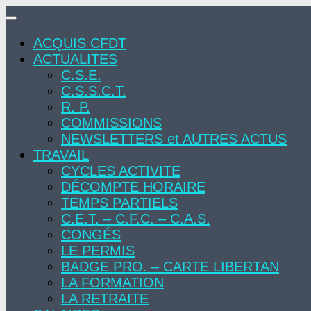
Skip
to
ACQUIS CFDT
content
ACTUALITES
C.S.E.
C.S.S.C.T.
R. P.
COMMISSIONS
NEWSLETTERS et AUTRES ACTUS
TRAVAIL
CYCLES ACTIVITE
DÉCOMPTE HORAIRE
TEMPS PARTIELS
C.E.T. – C.F.C. – C.A.S.
CONGÉS
LE PERMIS
BADGE PRO. – CARTE LIBERTAN
LA FORMATION
LA RETRAITE