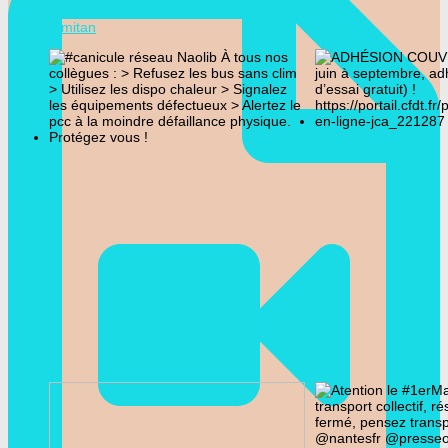
@cfdtsemitan