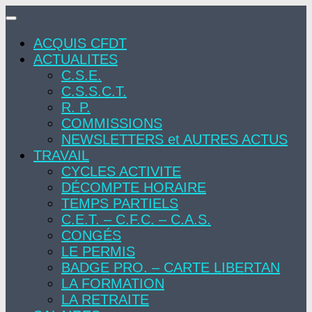
Skip
to
ACQUIS CFDT
content
ACTUALITES
C.S.E.
C.S.S.C.T.
R. P.
COMMISSIONS
NEWSLETTERS et AUTRES ACTUS
TRAVAIL
CYCLES ACTIVITE
DÉCOMPTE HORAIRE
TEMPS PARTIELS
C.E.T. – C.F.C. – C.A.S.
CONGÉS
LE PERMIS
BADGE PRO. – CARTE LIBERTAN
LA FORMATION
LA RETRAITE