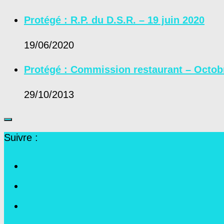
Protégé : R.P. du D.S.R. – 19 juin 2020
19/06/2020
Protégé : Commission restaurant – Octob
29/10/2013
Suivre :