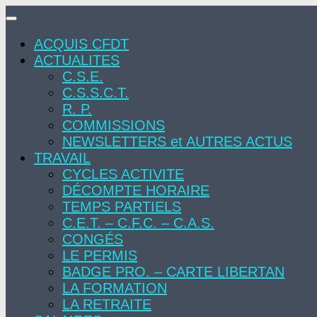
Skip
to
ACQUIS CFDT
content
ACTUALITES
C.S.E.
C.S.S.C.T.
R. P.
COMMISSIONS
NEWSLETTERS et AUTRES ACTUS
TRAVAIL
CYCLES ACTIVITE
DÉCOMPTE HORAIRE
TEMPS PARTIELS
C.E.T. – C.F.C. – C.A.S.
CONGÉS
LE PERMIS
BADGE PRO. – CARTE LIBERTAN
LA FORMATION
LA RETRAITE