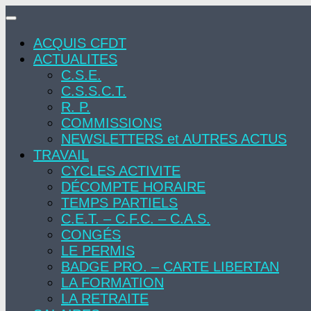
Skip
to
ACQUIS CFDT
content
ACTUALITES
C.S.E.
C.S.S.C.T.
R. P.
COMMISSIONS
NEWSLETTERS et AUTRES ACTUS
TRAVAIL
CYCLES ACTIVITE
DÉCOMPTE HORAIRE
TEMPS PARTIELS
C.E.T. – C.F.C. – C.A.S.
CONGÉS
LE PERMIS
BADGE PRO. – CARTE LIBERTAN
LA FORMATION
LA RETRAITE