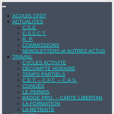
Skip
to
ACQUIS CFDT
content
ACTUALITES
C.S.E.
C.S.S.C.T.
R. P.
COMMISSIONS
NEWSLETTERS et AUTRES ACTUS
TRAVAIL
CYCLES ACTIVITE
DÉCOMPTE HORAIRE
TEMPS PARTIELS
C.E.T. – C.F.C. – C.A.S.
CONGÉS
LE PERMIS
BADGE PRO. – CARTE LIBERTAN
LA FORMATION
LA RETRAITE