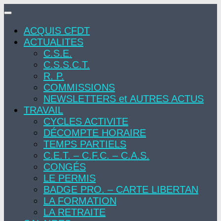
Skip
to
ACQUIS CFDT
content
ACTUALITES
C.S.E.
C.S.S.C.T.
R. P.
COMMISSIONS
NEWSLETTERS et AUTRES ACTUS
TRAVAIL
CYCLES ACTIVITE
DÉCOMPTE HORAIRE
TEMPS PARTIELS
C.E.T. – C.F.C. – C.A.S.
CONGÉS
LE PERMIS
BADGE PRO. – CARTE LIBERTAN
LA FORMATION
LA RETRAITE