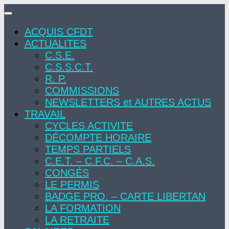
Skip
to
ACQUIS CFDT
content
ACTUALITES
C.S.E.
C.S.S.C.T.
R. P.
COMMISSIONS
NEWSLETTERS et AUTRES ACTUS
TRAVAIL
CYCLES ACTIVITE
DÉCOMPTE HORAIRE
TEMPS PARTIELS
C.E.T. – C.F.C. – C.A.S.
CONGÉS
LE PERMIS
BADGE PRO. – CARTE LIBERTAN
LA FORMATION
LA RETRAITE