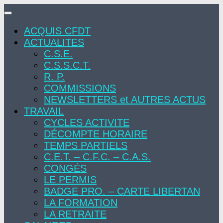
Skip
to
ACQUIS CFDT
content
ACTUALITES
C.S.E.
C.S.S.C.T.
R. P.
COMMISSIONS
NEWSLETTERS et AUTRES ACTUS
TRAVAIL
CYCLES ACTIVITE
DÉCOMPTE HORAIRE
TEMPS PARTIELS
C.E.T. – C.F.C. – C.A.S.
CONGÉS
LE PERMIS
BADGE PRO. – CARTE LIBERTAN
LA FORMATION
LA RETRAITE