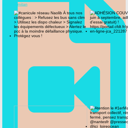
@cfdtsemitan