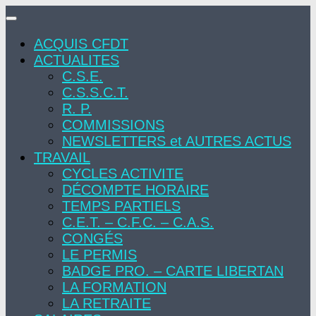
Skip
to
ACQUIS CFDT
content
ACTUALITES
C.S.E.
C.S.S.C.T.
R. P.
COMMISSIONS
NEWSLETTERS et AUTRES ACTUS
TRAVAIL
CYCLES ACTIVITE
DÉCOMPTE HORAIRE
TEMPS PARTIELS
C.E.T. – C.F.C. – C.A.S.
CONGÉS
LE PERMIS
BADGE PRO. – CARTE LIBERTAN
LA FORMATION
LA RETRAITE