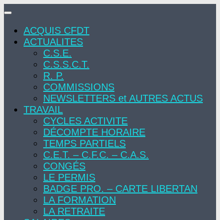
Skip
to
ACQUIS CFDT
content
ACTUALITES
C.S.E.
C.S.S.C.T.
R. P.
COMMISSIONS
NEWSLETTERS et AUTRES ACTUS
TRAVAIL
CYCLES ACTIVITE
DÉCOMPTE HORAIRE
TEMPS PARTIELS
C.E.T. – C.F.C. – C.A.S.
CONGÉS
LE PERMIS
BADGE PRO. – CARTE LIBERTAN
LA FORMATION
LA RETRAITE