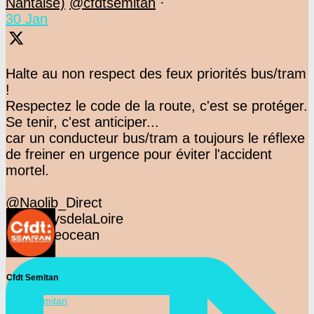
Nantaise)
@cfdtsemitan
·
30 Jan
Halte au non respect des feux priorités bus/tram
!
Respectez le code de la route, c'est se protéger.
Se tenir, c'est anticiper...
car un conducteur bus/tram a toujours le réflexe
de freiner en urgence pour éviter l'accident
mortel.
@Naolib_Direct
@F3PaysdelaLoire
@presseocean
Cfdt Semitan
@cfdtsemitan