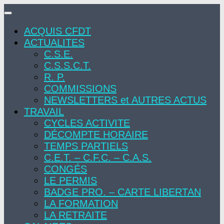
Skip
to
ACQUIS CFDT
content
ACTUALITES
C.S.E.
C.S.S.C.T.
R. P.
COMMISSIONS
NEWSLETTERS et AUTRES ACTUS
TRAVAIL
CYCLES ACTIVITE
DÉCOMPTE HORAIRE
TEMPS PARTIELS
C.E.T. – C.F.C. – C.A.S.
CONGÉS
LE PERMIS
BADGE PRO. – CARTE LIBERTAN
LA FORMATION
LA RETRAITE