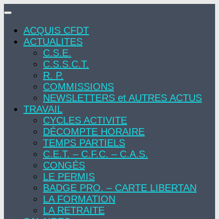
Skip
to
ACQUIS CFDT
content
ACTUALITES
C.S.E.
C.S.S.C.T.
R. P.
COMMISSIONS
NEWSLETTERS et AUTRES ACTUS
TRAVAIL
CYCLES ACTIVITE
DÉCOMPTE HORAIRE
TEMPS PARTIELS
C.E.T. – C.F.C. – C.A.S.
CONGÉS
LE PERMIS
BADGE PRO. – CARTE LIBERTAN
LA FORMATION
LA RETRAITE