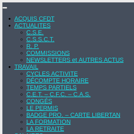
Skip
to
ACQUIS CFDT
content
ACTUALITES
C.S.E.
C.S.S.C.T.
R. P.
COMMISSIONS
NEWSLETTERS et AUTRES ACTUS
TRAVAIL
CYCLES ACTIVITE
DÉCOMPTE HORAIRE
TEMPS PARTIELS
C.E.T. – C.F.C. – C.A.S.
CONGÉS
LE PERMIS
BADGE PRO. – CARTE LIBERTAN
LA FORMATION
LA RETRAITE