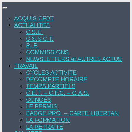
Skip
to
ACQUIS CFDT
content
ACTUALITES
C.S.E.
C.S.S.C.T.
R. P.
COMMISSIONS
NEWSLETTERS et AUTRES ACTUS
TRAVAIL
CYCLES ACTIVITE
DÉCOMPTE HORAIRE
TEMPS PARTIELS
C.E.T. – C.F.C. – C.A.S.
CONGÉS
LE PERMIS
BADGE PRO. – CARTE LIBERTAN
LA FORMATION
LA RETRAITE