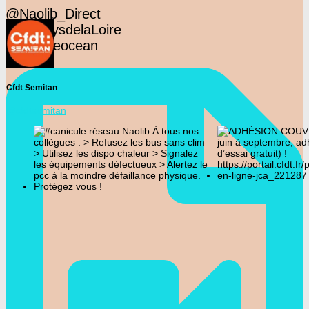
@Naolib_Direct
@F3PaysdelaLoire
@presseocean
Cfdt Semitan
@cfdtsemitan