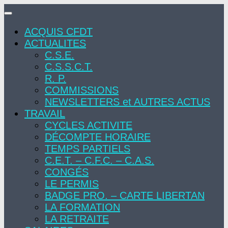
Skip
to
ACQUIS CFDT
content
ACTUALITES
C.S.E.
C.S.S.C.T.
R. P.
COMMISSIONS
NEWSLETTERS et AUTRES ACTUS
TRAVAIL
CYCLES ACTIVITE
DÉCOMPTE HORAIRE
TEMPS PARTIELS
C.E.T. – C.F.C. – C.A.S.
CONGÉS
LE PERMIS
BADGE PRO. – CARTE LIBERTAN
LA FORMATION
LA RETRAITE