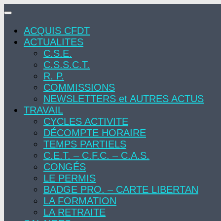
Skip
to
ACQUIS CFDT
content
ACTUALITES
C.S.E.
C.S.S.C.T.
R. P.
COMMISSIONS
NEWSLETTERS et AUTRES ACTUS
TRAVAIL
CYCLES ACTIVITE
DÉCOMPTE HORAIRE
TEMPS PARTIELS
C.E.T. – C.F.C. – C.A.S.
CONGÉS
LE PERMIS
BADGE PRO. – CARTE LIBERTAN
LA FORMATION
LA RETRAITE